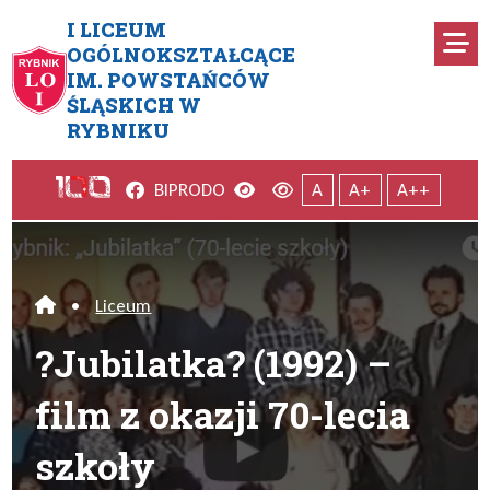
Przejdź do menu głównego
Przejdź do menu dodatkowego
Przejdź do treści
Mapa serwisu
I LICEUM
Ro
OGÓLNOKSZTAŁCĄCE
IM. POWSTAŃCÓW
?Jubilatka? (1992) – film z oka
ŚLĄSKICH W
RYBNIKU
Facebook
Wersja kontrastowa
Wersja domyślna
BIP
RODO
A
A+
A++
•
Liceum
Home
?Jubilatka? (1992) –
film z okazji 70-lecia
szkoły