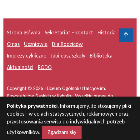
Strona główna
Sekretariat – kontakt
Historia
Do 
O nas
Uczniowie
Dla Rodziców
Imprezy cykliczne
Jubileusz szkoły
Biblioteka
Aktualności
RODO
Copyright © 2026 I Liceum Ogólnokształcące im.
Powstańców Śląskich w Rybniku. Wszelkie prawa do
serwisu zastrzeżone.
Polityka prywatności.
Informujemy, że stosujemy pliki
cookies - w celach statystycznych, reklamowych oraz
Projekt i wykonanie:
masideas.pl
przystosowania serwisu do indywidualnych potrzeb
użytkowników.
Zgadzam się