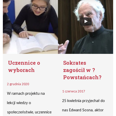
Uczennice o
Sokrates
wyborach
zagościł w ?
Powstańcach?
2 grudnia 2020
1 czerwca 2017
W ramach projektu na
25 kwietnia przyjechał do
lekcji wiedzy o
nas Edward Sosna, aktor
społeczeństwie, uczennice