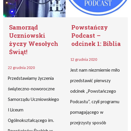
Samorząd
Powstańczy
Uczniowski
Podcast –
życzy Wesołych
odcinek 1: Biblia
Świąt!
12 grudnia 2020
22 grudnia 2020
Jest nam niezmiernie miło
Przedstawiamy życzenia
przedstawić pierwszy
świąteczno-noworoczne
odcinek „Powstańczego
Samorządu Uczniowskiego
Podcastu”, czyli programu
I Liceum
pomagającego w
Ogólnokształcącego im.
przejrzysty sposób
Powstańców Śląskich w