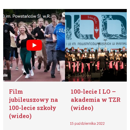
Film
100-lecie I LO –
jubileuszowy na
akademia w TZR
100-lecie szkoły
(wideo)
(wideo)
15 października 2022