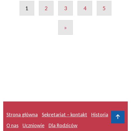
1
2
3
4
5
»
Strona główna
Sekretariat – kontakt
Historia
Do 
O nas
Uczniowie
Dla Rodziców