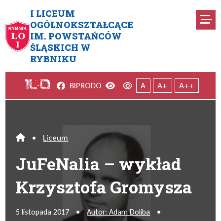
Przejdź do menu głównego
Przejdź do menu dodatkowego
Przejdź do treści
Mapa serwisu
I LICEUM
Ro
OGÓLNOKSZTAŁCĄCE
IM. POWSTAŃCÓW
JuFeNalia – wykład Krzyszto
ŚLĄSKICH W
RYBNIKU
Facebook
Wersja kontrastowa
Wersja domyślna
BIP
RODO
A
A+
A++
•
Liceum
Home
JuFeNalia – wykład
Krzysztofa Gromysza
5 listopada 2017
•
Autor: Adam Doliba
•