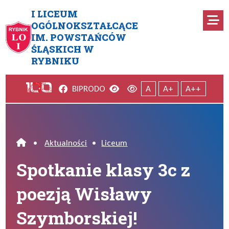
Przejdź do menu głównego
Przejdź do menu dodatkowego
Przejdź do treści
Mapa serwisu
I LICEUM
Ro
OGÓLNOKSZTAŁCĄCE
IM. POWSTAŃCÓW
Spotkanie klasy 3c z poezją 
ŚLĄSKICH W
RYBNIKU
Facebook
Wersja kontrastowa
Wersja domyślna
BIP
RODO
A
A+
A++
•
Aktualności
•
Liceum
Home
Spotkanie klasy 3c z
poezją Wisławy
Szymborskiej!