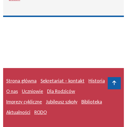
Strona główna
Sekretariat – kontakt
Historia
Do 
O nas
Uczniowie
Dla Rodziców
Imprezy cykliczne
Jubileusz szkoły
Biblioteka
Aktualności
RODO