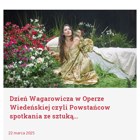
Dzień Wagarowicza w Operze
Wiedeńskiej czyli Powstańcow
spotkania ze sztuką…
22 marca 2025