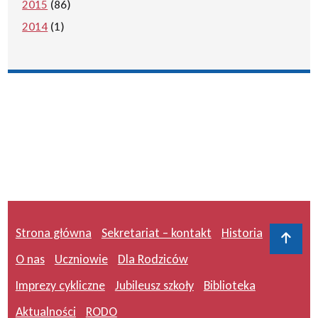
2015
(86)
2014
(1)
Strona główna
Sekretariat – kontakt
Historia
Do 
O nas
Uczniowie
Dla Rodziców
Imprezy cykliczne
Jubileusz szkoły
Biblioteka
Aktualności
RODO