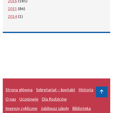
2016
(185)
2015
(86)
2014
(1)
Strona główna
Sekretariat – kontakt
Historia
Do 
O nas
Uczniowie
Dla Rodziców
Imprezy cykliczne
Jubileusz szkoły
Biblioteka