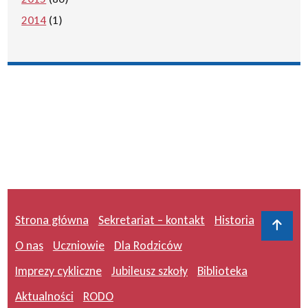
2014
(1)
Strona główna
Sekretariat – kontakt
Historia
Do 
O nas
Uczniowie
Dla Rodziców
Imprezy cykliczne
Jubileusz szkoły
Biblioteka
Aktualności
RODO