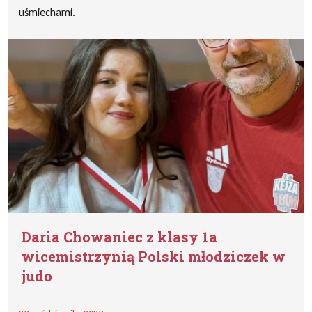
uśmiechami.
Daria Chowaniec z klasy 1a
wicemistrzynią Polski młodziczek w
judo