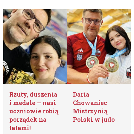
Rzuty, duszenia
Daria
i medale – nasi
Chowaniec
uczniowie robią
Mistrzynią
porządek na
Polski w judo
tatami!