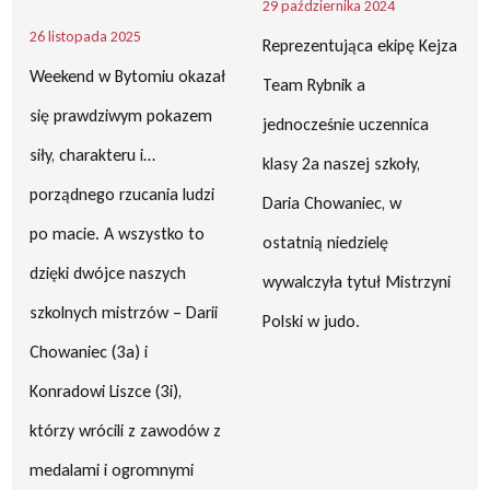
29 października 2024
26 listopada 2025
Reprezentująca ekipę Kejza
Weekend w Bytomiu okazał
Team Rybnik a
się prawdziwym pokazem
jednocześnie uczennica
siły, charakteru i…
klasy 2a naszej szkoły,
porządnego rzucania ludzi
Daria Chowaniec, w
po macie. A wszystko to
ostatnią niedzielę
dzięki dwójce naszych
wywalczyła tytuł Mistrzyni
szkolnych mistrzów – Darii
Polski w judo.
Chowaniec (3a) i
Konradowi Liszce (3i),
którzy wrócili z zawodów z
medalami i ogromnymi