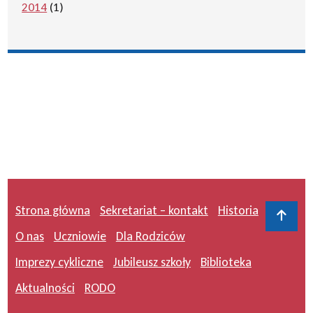
2014
(1)
Strona główna
Sekretariat – kontakt
Historia
Do 
O nas
Uczniowie
Dla Rodziców
Imprezy cykliczne
Jubileusz szkoły
Biblioteka
Aktualności
RODO