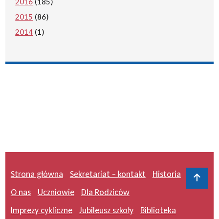
2016
(185)
2015
(86)
2014
(1)
Strona główna
Sekretariat – kontakt
Historia
Do 
O nas
Uczniowie
Dla Rodziców
Imprezy cykliczne
Jubileusz szkoły
Biblioteka