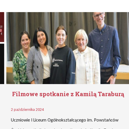
Filmowe spotkanie z Kamilą Taraburą
2 października 2024
Uczniowie I Liceum Ogólnokształcącego im. Powstańców