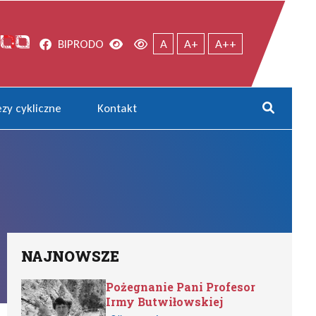
Facebook
Wersja kontrastowa
Wersja domyślna
BIP
RODO
A
A+
A++
zy cykliczne
Kontakt
Rozwi
NAJNOWSZE
Pożegnanie Pani Profesor
Irmy Butwiłowskiej