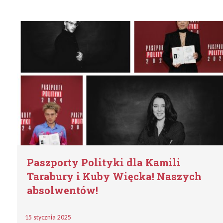
Paszporty Polityki dla Kamili
Tarabury i Kuby Więcka! Naszych
absolwentów!
15 stycznia 2025