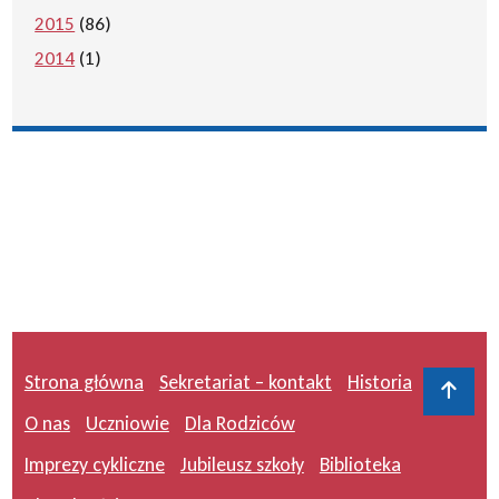
2015
(86)
2014
(1)
Strona główna
Sekretariat – kontakt
Historia
Do 
O nas
Uczniowie
Dla Rodziców
Imprezy cykliczne
Jubileusz szkoły
Biblioteka