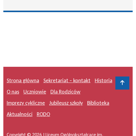
Strona główna
Sekretariat – kontakt
Historia
Do 
O nas
Uczniowie
Dla Rodziców
Imprezy cykliczne
Jubileusz szkoły
Biblioteka
Aktualności
RODO
Copyright © 2026 I Liceum Ogólnokształcące im.