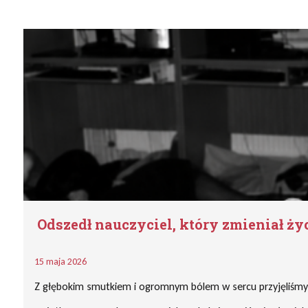
Odszedł nauczyciel, który zmieniał ży
15 maja 2026
Z głębokim smutkiem i ogromnym bólem w sercu przyjęliśmy 