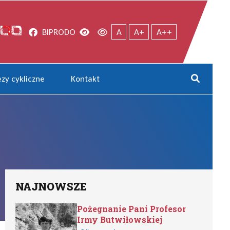
Facebook
Wersja kontrastowa
Wersja domyślna
BIP
RODO
A
A+
A++
zy cykliczne
Kontakt
Rozwi
NAJNOWSZE
Pożegnanie Pani Profesor
Irmy Butwiłowskiej