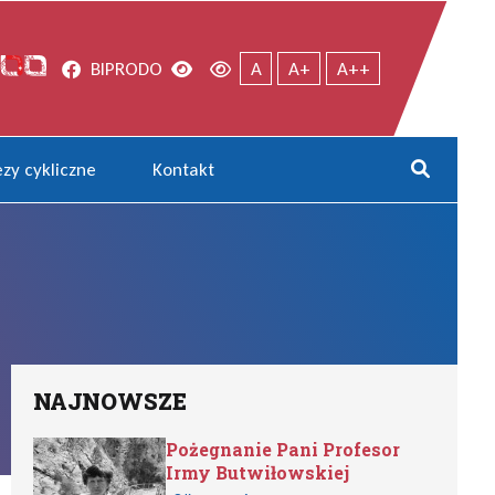
Facebook
Wersja kontrastowa
Wersja domyślna
BIP
RODO
A
A+
A++
zy cykliczne
Kontakt
Rozwi
NAJNOWSZE
Pożegnanie Pani Profesor
Irmy Butwiłowskiej