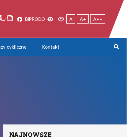
Facebook
Wersja kontrastowa
Wersja domyślna
BIP
RODO
A
A+
A++
zy cykliczne
Kontakt
Rozwi
NAJNOWSZE