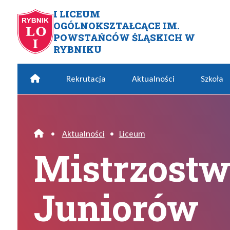
Przejdź do menu głównego
Przejdź do menu dodatkowego
Przejdź do treści
Mapa serwisu
I LICEUM
OGÓLNOKSZTAŁCĄCE IM.
Mistrzostwa Europy Junior
POWSTAŃCÓW ŚLĄSKICH W
RYBNIKU
Home
Rekrutacja
Aktualności
Szkoła
•
Aktualności
•
Liceum
Home
Mistrzostw
Juniorów