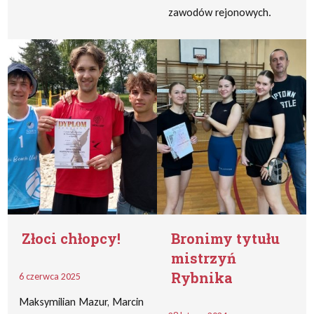
zawodów rejonowych.
Złoci chłopcy!
Bronimy tytułu
mistrzyń
Rybnika
6 czerwca 2025
Maksymilian Mazur, Marcin