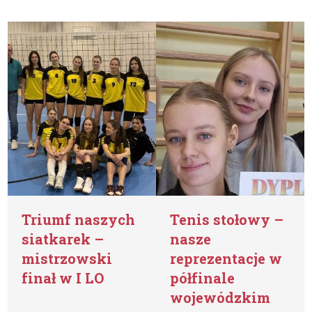
Triumf naszych
Tenis stołowy –
siatkarek –
nasze
mistrzowski
reprezentacje w
finał w I LO
półfinale
wojewódzkim