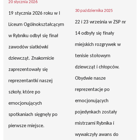
20 stycznia 2026
30 października 2025
19 stycznia 2026 roku w I
22 i 23 września w ZSP nr
Liceum Ogólnokształcącym
14 odbyły się finały
w Rybniku odbył się finał
miejskich rozgrywek w
zawodów siatkówki
tenisie stołowym
dziewcząt. Znakomicie
dziewcząt i chłopców.
zaprezentowały się
Obydwie nasze
reprezentantki naszej
reprezentacje po
szkoły, które po
emocjonujących
emocjonujących
pojedynkach zostały
spotkaniach sięgnęły po
mistrzami Rybnika i
pierwsze miejsce.
wywalczyły awans do