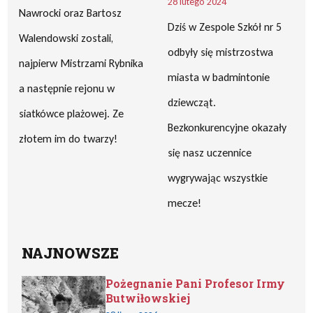
28 lutego 2024
Nawrocki oraz Bartosz
Dziś w Zespole Szkół nr 5
Walendowski zostali,
odbyły się mistrzostwa
najpierw Mistrzami Rybnika
miasta w badmintonie
a następnie rejonu w
dziewcząt.
siatkówce plażowej. Ze
Bezkonkurencyjne okazały
złotem im do twarzy!
się nasz uczennice
wygrywając wszystkie
mecze!
NAJNOWSZE
Pożegnanie Pani Profesor Irmy
Butwiłowskiej