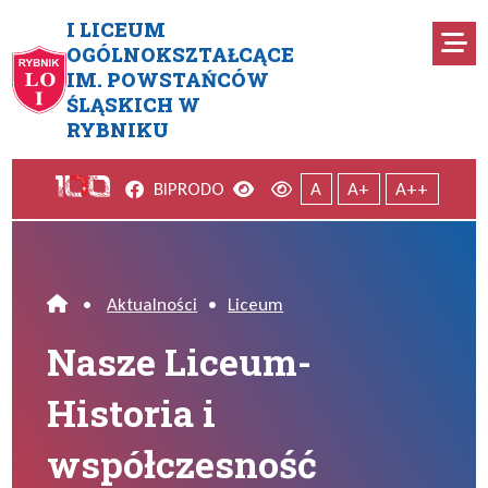
Przejdź do menu głównego
Przejdź do menu dodatkowego
Przejdź do treści
Mapa serwisu
I LICEUM
Ro
OGÓLNOKSZTAŁCĄCE
IM. POWSTAŃCÓW
Nasze Liceum- Historia i wsp
ŚLĄSKICH W
RYBNIKU
Facebook
Wersja kontrastowa
Wersja domyślna
BIP
RODO
A
A+
A++
•
Aktualności
•
Liceum
Home
Nasze Liceum-
Historia i
współczesność