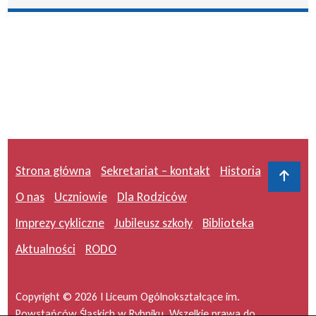
Strona główna
Sekretariat – kontakt
Historia
Do 
O nas
Uczniowie
Dla Rodziców
Imprezy cykliczne
Jubileusz szkoły
Biblioteka
Aktualności
RODO
Copyright © 2026 I Liceum Ogólnokształcące im.
Powstańców Śląskich w Rybniku. Wszelkie prawa do