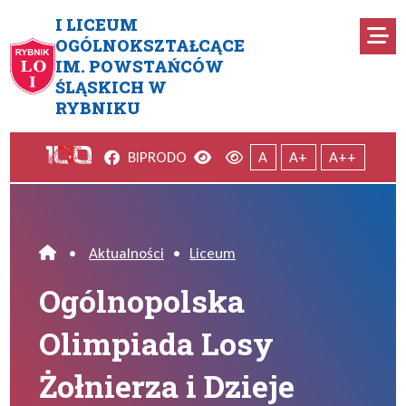
Przejdź do menu głównego
Przejdź do menu dodatkowego
Przejdź do treści
Mapa serwisu
I LICEUM
Ro
OGÓLNOKSZTAŁCĄCE
IM. POWSTAŃCÓW
Ogólnopolska Olimpiada Losy Ż
ŚLĄSKICH W
RYBNIKU
Facebook
Wersja kontrastowa
Wersja domyślna
BIP
RODO
A
A+
A++
•
Aktualności
•
Liceum
Home
Ogólnopolska
Olimpiada Losy
Żołnierza i Dzieje