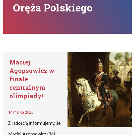
Oręża Polskiego
Maciej
Agopsowicz w
finale
centralnym
olimpiady!
14 marca 2025
Z radością informujemy, że
Maciej Agopsowicz (3d)