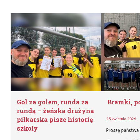
Gol za golem, runda za
Bramki, po
rundą – żeńska drużyna
piłkarska pisze historię
28 kwietnia 2026
szkoły
Proszę państwa 