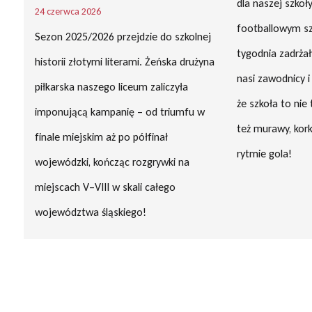
dla naszej szko
24 czerwca 2026
footballowym s
Sezon 2025/2026 przejdzie do szkolnej
tygodnia zadrżał
historii złotymi literami. Żeńska drużyna
nasi zawodnicy i
piłkarska naszego liceum zaliczyła
że szkoła to nie 
imponującą kampanię – od triumfu w
też murawy, korki
finale miejskim aż po półfinał
rytmie gola!
wojewódzki, kończąc rozgrywki na
miejscach V–VIII w skali całego
województwa śląskiego!