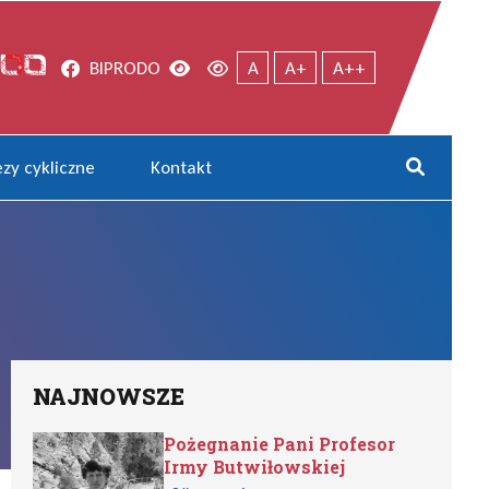
Facebook
Wersja kontrastowa
Wersja domyślna
BIP
RODO
A
A+
A++
zy cykliczne
Kontakt
Rozwi
NAJNOWSZE
Pożegnanie Pani Profesor
Irmy Butwiłowskiej