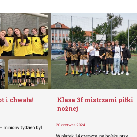
t i chwała!
Klasa 3f mistrzami piłki
nożnej
20 czerwca 2024
– miniony tydzień był
W piątek 14 czerwca, na boisku przy