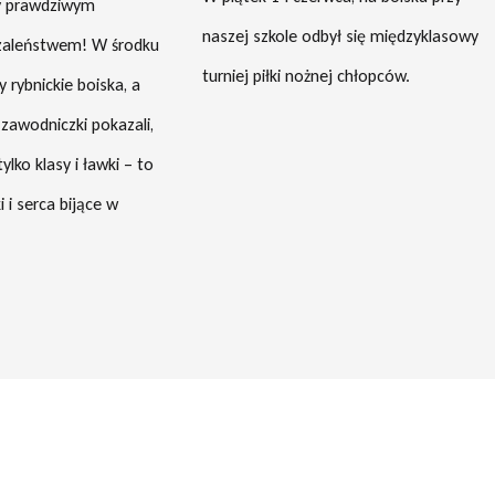
ły prawdziwym
naszej szkole odbył się międzyklasowy
zaleństwem! W środku
turniej piłki nożnej chłopców.
y rybnickie boiska, a
 zawodniczki pokazali,
tylko klasy i ławki – to
 i serca bijące w