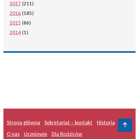
2017
(211)
2016
(185)
2015
(86)
2014
(1)
Strona główna
Sekretariat – kontakt
Historia
Do 
O nas
Uczniowie
Dla Rodziców