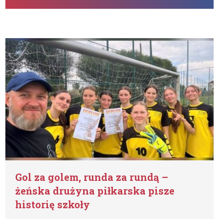
Gol za golem, runda za rundą –
żeńska drużyna piłkarska pisze
historię szkoły