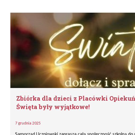
Zbiórka dla dzieci z Placówki Opieku
Święta były wyjątkowe!
7 grudnia 2025
Samorząd Uczniowski zaprasza całą społeczność szkolną do ud