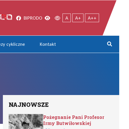
Facebook
Wersja kontrastowa
Wersja domyślna
BIP
RODO
A
A+
A++
zy cykliczne
Kontakt
Rozwi
NAJNOWSZE
Pożegnanie Pani Profesor
Irmy Butwiłowskiej