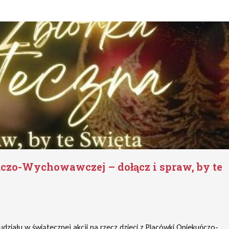
ńczo-Wychowawczej – dołącz i spraw, by te
ziału w świątecznej akcji na rzecz dzieci z Placówki Opiekuńczo-