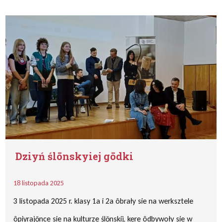
Dziyń ślōnskyiej gōdki
18 listopada 2025
3 listopada 2025 r. klasy 1a i 2a ôbrały sie na werksztele
ôpiyrajōnce sie na kulturze ślōnskij, kere ôdbywoły sie w