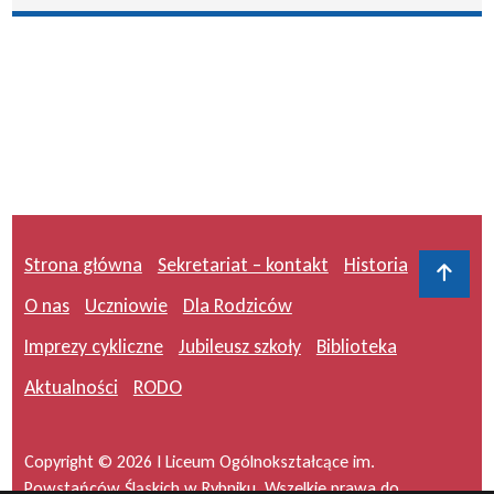
Strona główna
Sekretariat – kontakt
Historia
Do 
O nas
Uczniowie
Dla Rodziców
Imprezy cykliczne
Jubileusz szkoły
Biblioteka
Aktualności
RODO
Copyright © 2026 I Liceum Ogólnokształcące im.
Powstańców Śląskich w Rybniku. Wszelkie prawa do