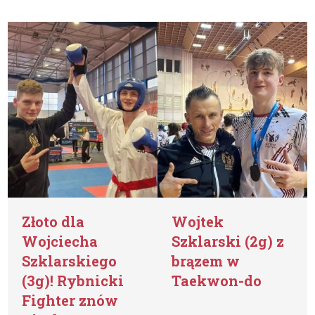
Złoto dla
Wojtek
Wojciecha
Szklarski (2g) z
Szklarskiego
brązem w
(3g)! Rybnicki
Taekwon-do
Fighter znów