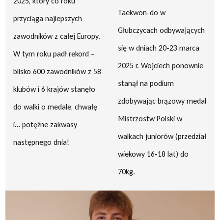
2025, który co roku
Taekwon-do w
przyciąga najlepszych
Głubczycach odbywających
zawodników z całej Europy.
się w dniach 20-23 marca
W tym roku padł rekord –
2025 r. Wojciech ponownie
blisko 600 zawodników z 58
stanął na podium
klubów i 6 krajów stanęło
zdobywając brązowy medal
do walki o medale, chwałę
Mistrzostw Polski w
i… potężne zakwasy
walkach juniorów (przedział
następnego dnia!
wiekowy 16-18 lat) do
70kg.