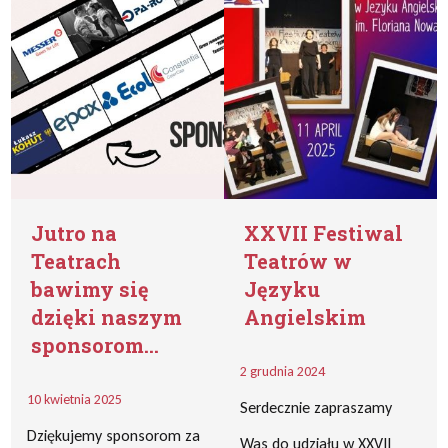
Jutro na
XXVII Festiwal
Teatrach
Teatrów w
bawimy się
Języku
dzięki naszym
Angielskim
sponsorom…
2 grudnia 2024
10 kwietnia 2025
Serdecznie zapraszamy
Dziękujemy sponsorom za
Was do udziału w XXVII