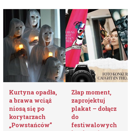
Kurtyna opadła,
Złap moment,
a brawa wciąż
zaprojektuj
niosą się po
plakat – dołącz
korytarzach
do
„Powstańców”
festiwalowych