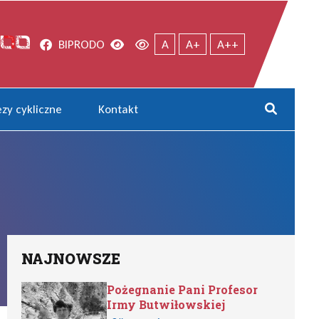
Facebook
Wersja kontrastowa
Wersja domyślna
BIP
RODO
A
A+
A++
zy cykliczne
Kontakt
Rozwi
NAJNOWSZE
Pożegnanie Pani Profesor
Irmy Butwiłowskiej