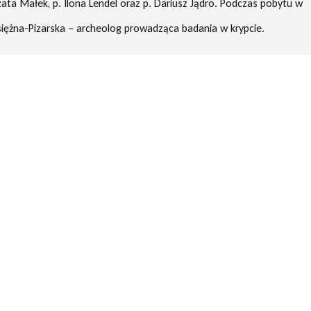
zata Małek, p. Ilona Lendel oraz p. Dariusz Jądro. Podczas pobytu w
iężna-Pizarska – archeolog prowadząca badania w krypcie.