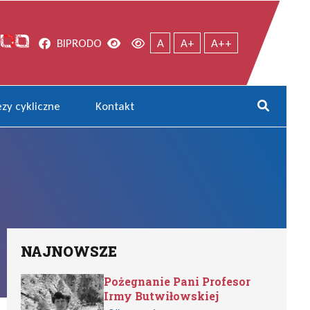
Facebook
Wersja kontrastowa
Wersja domyślna
BIP
RODO
A
A+
A++
zy cykliczne
Kontakt
Rozwi
NAJNOWSZE
Pożegnanie Pani Profesor
Irmy Butwiłowskiej