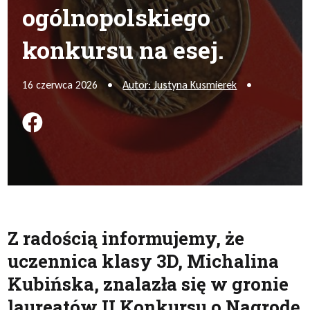
ogólnopolskiego
konkursu na esej.
16 czerwca 2026
•
Autor: Justyna Kusmierek
•
Podziel się na FB
Z radością informujemy, że
uczennica klasy 3D, Michalina
Kubińska, znalazła się w gronie
laureatów II Konkursu o Nagrodę