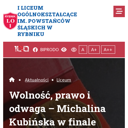
Przejdź do menu głównego
Przejdź do menu dodatkowego
Przejdź do treści
Mapa serwisu
I LICEUM
Ro
OGÓLNOKSZTAŁCĄCE
IM. POWSTAŃCÓW
Wolność, prawo i odwaga – Mi
ŚLĄSKICH W
RYBNIKU
Facebook
Wersja kontrastowa
Wersja domyślna
BIP
RODO
A
A+
A++
•
Aktualności
•
Liceum
Home
Wolność, prawo i
odwaga – Michalina
Kubińska w finale