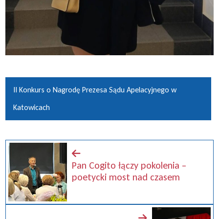
II Konkurs o Nagrodę Prezesa Sądu Apelacyjnego w
Katowicach
Pan Cogito łączy pokolenia –
poetycki most nad czasem