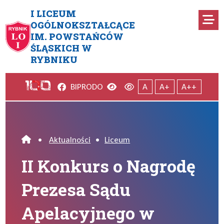
Przejdź do menu głównego
Przejdź do menu dodatkowego
Przejdź do treści
Mapa serwisu
I LICEUM
Ro
OGÓLNOKSZTAŁCĄCE
IM. POWSTAŃCÓW
II Konkurs o Nagrodę Prezes
ŚLĄSKICH W
RYBNIKU
Facebook
Wersja kontrastowa
Wersja domyślna
BIP
RODO
A
A+
A++
•
Aktualności
•
Liceum
Home
II Konkurs o Nagrodę
Prezesa Sądu
Apelacyjnego w