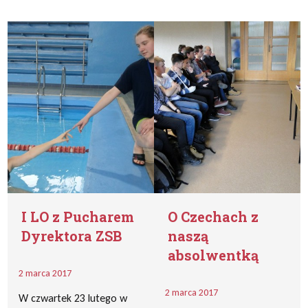
I LO z Pucharem
O Czechach z
Dyrektora ZSB
naszą
absolwentką
2 marca 2017
2 marca 2017
W czwartek 23 lutego w