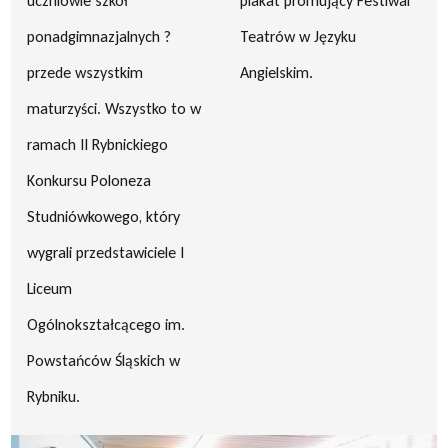
uczniowie szkół
plakat promujący Festiwal
ponadgimnazjalnych ?
Teatrów w Języku
przede wszystkim
Angielskim.
maturzyści. Wszystko to w
ramach II Rybnickiego
Konkursu Poloneza
Studniówkowego, który
wygrali przedstawiciele I
Liceum
Ogólnokształcącego im.
Powstańców Śląskich w
Rybniku.