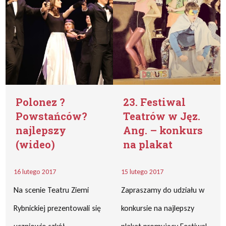
Polonez ?
23. Festiwal
Powstańców?
Teatrów w Jęz.
najlepszy
Ang. – konkurs
(wideo)
na plakat
16 lutego 2017
15 lutego 2017
Na scenie Teatru Ziemi
Zapraszamy do udziału w
Rybnickiej prezentowali się
konkursie na najlepszy