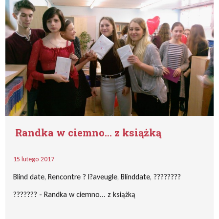
Randka w ciemno… z książką
15 lutego 2017
Blind date, Rencontre ? l?aveugle, Blinddate, ????????
??????? - Randka w ciemno... z książką