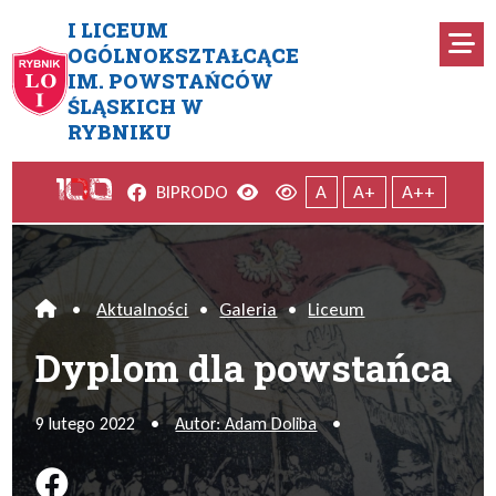
Przejdź do menu głównego
Przejdź do menu dodatkowego
Przejdź do treści
Mapa serwisu
I LICEUM
Ro
OGÓLNOKSZTAŁCĄCE
IM. POWSTAŃCÓW
Dyplom dla powstańca
ŚLĄSKICH W
RYBNIKU
Facebook
Wersja kontrastowa
Wersja domyślna
BIP
RODO
A
A+
A++
•
Aktualności
•
Galeria
•
Liceum
Home
Dyplom dla powstańca
9 lutego 2022
•
Autor: Adam Doliba
•
Podziel się na FB