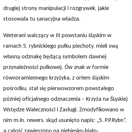
drugiej strony manipulacji i rozgrywek, jakie
stosowała tu sanacyjna władza.
Weterani walczący w III powstaniu śląskim w
ramach 5. rybnickiego pułku piechoty, mieli swą
własną odznakę będącą symbolem dawnej
przynależności pułkowej. Ów znak w formie
równoramiennego krzyżyka, z orłem śląskim
pośrodku, stał się pierwowzorem powstałego
później oficjalnego odznaczenia – Krzyża na Śląskiej
Wstędze Waleczności i Zasługi. Zmodyfikowano w
nim m.in. rewers, skąd usunięto napis: „5. P.P.Rybn”,
a całość zawieszono na niebiesko-biało-