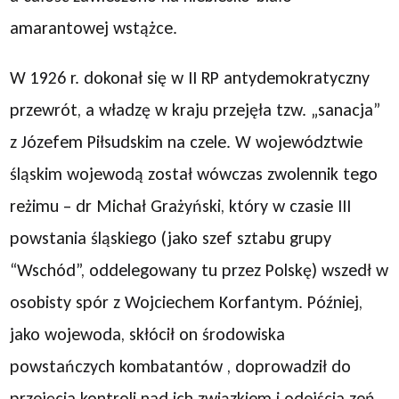
amarantowej wstążce.
W 1926 r. dokonał się w II RP antydemokratyczny
przewrót, a władzę w kraju przejęła tzw. „sanacja”
z Józefem Piłsudskim na czele. W województwie
śląskim wojewodą został wówczas zwolennik tego
reżimu – dr Michał Grażyński, który w czasie III
powstania śląskiego (jako szef sztabu grupy
“Wschód”, oddelegowany tu przez Polskę) wszedł w
osobisty spór z Wojciechem Korfantym. Później,
jako wojewoda, skłócił on środowiska
powstańczych kombatantów , doprowadził do
przejęcia kontroli nad ich związkiem i odejścia zeń