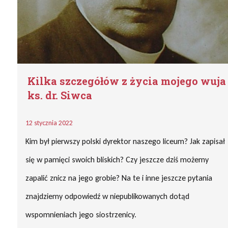
Kilka szczegółów z życia mojego wuja
ks. dr. Siwca
12 stycznia 2022
Kim był pierwszy polski dyrektor naszego liceum? Jak zapisał
się w pamięci swoich bliskich? Czy jeszcze dziś możemy
zapalić znicz na jego grobie? Na te i inne jeszcze pytania
znajdziemy odpowiedź w niepublikowanych dotąd
wspomnieniach jego siostrzenicy.