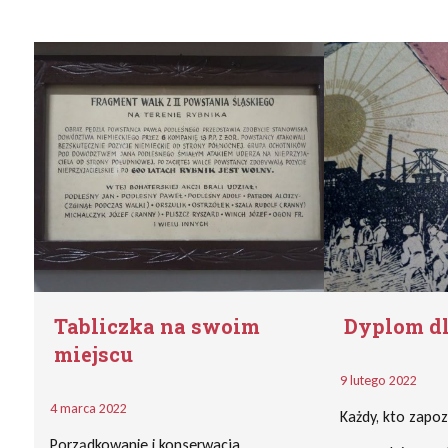
Tabliczka na swoim
Dyplom d
miejscu
9 lutego 2022
4 marca 2022
Każdy, kto zapozn
Porządkowanie i konserwacja