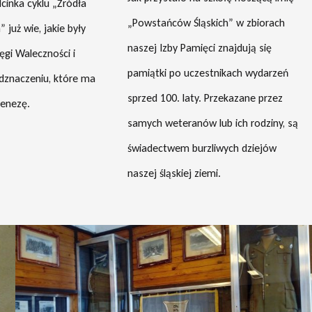
cinka cyklu „Źródła
„Powstańców Śląskich” w zbiorach
 już wie, jakie były
naszej Izby Pamięci znajdują się
tęgi Waleczności i
pamiątki po uczestnikach wydarzeń
odznaczeniu, które ma
sprzed 100. laty. Przekazane przez
genezę.
samych weteranów lub ich rodziny, są
świadectwem burzliwych dziejów
naszej śląskiej ziemi.