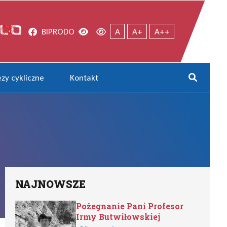
Facebook
Wersja kontrastowa
Wersja domyślna
BIP
RODO
A
A+
A++
zy cykliczne
Kontakt
Rozwi
NAJNOWSZE
Pożegnanie Pani Profesor
Irmy Butwiłowskiej