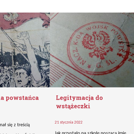
la powstańca
Legitymacja do
wstążeczki
21 stycznia 2022
ał się z treścią
Jak przystało na szkołę noszącą imię