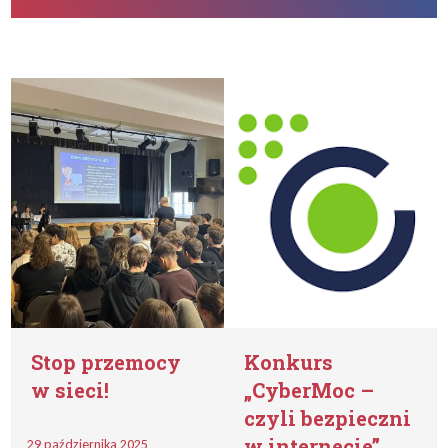
Stop przemocy
Konkurs
w sieci!
„CyberMoc –
czyli bezpieczni
w internecie”
29 października 2025