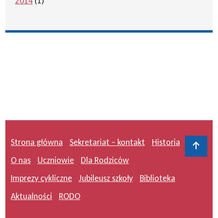
2014
(1)
Strona główna
Sekretariat – kontakt
Historia
Do 
O nas
Uczniowie
Dla Rodziców
Imprezy cykliczne
Jubileusz szkoły
Biblioteka
Aktualności
RODO