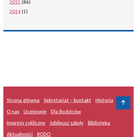
2015
(86)
2014
(1)
Strona główna
Sekretariat – kontakt
Historia
Do 
O nas
Uczniowie
Dla Rodziców
Imprezy cykliczne
Jubileusz szkoły
Biblioteka
Aktualności
RODO