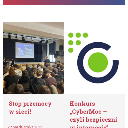
Stop przemocy
Konkurs
w sieci!
„CyberMoc –
czyli bezpieczni
w internecie”
29 października 2025