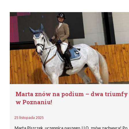
Marta znów na podium – dwa triumfy
w Poznaniu!
25 listopada 2025
Marta Piszczek, uczennica naszego I LO, znów zachwyca! Po