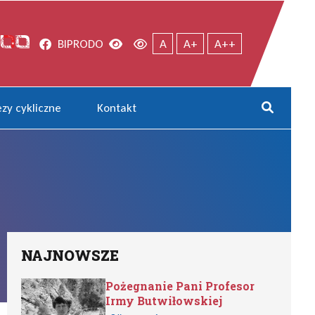
Facebook
Wersja kontrastowa
Wersja domyślna
BIP
RODO
A
A+
A++
zy cykliczne
Kontakt
Rozwi
NAJNOWSZE
Pożegnanie Pani Profesor
Irmy Butwiłowskiej