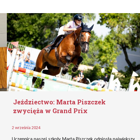
Jeździectwo: Marta Piszczek
zwycięża w Grand Prix
2 września 2024
Uczennica naszej szkoły Marta Piszczek odniosła największy