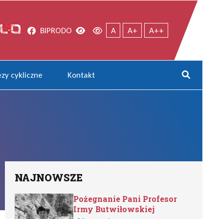
Facebook
Wersja kontrastowa
Wersja domyślna
BIP
RODO
A
A+
A++
zy cykliczne
Kontakt
Rozwi
NAJNOWSZE
Pożegnanie Pani Profesor
Irmy Butwiłowskiej