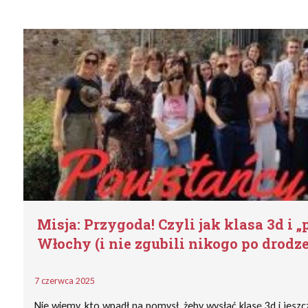
Misja: Przygoda! Czyli jak klasa 3d i „
Włochy (i nie zgubili nikogo po drodze
7 czerwca 2025
Nie wiemy, kto wpadł na pomysł, żeby wysłać klasę 3d i jes