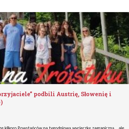
przyjaciele” podbili Austrię, Słowenię i
)
zcze kilkoro Powstańców na tygodniową wycieczkę zagraniczną… ale