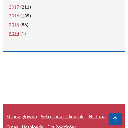
2017
(211)
2016
(185)
2015
(86)
2014
(1)
Strona główna
Sekretariat – kontakt
Historia
Do 
O nas
Uczniowie
Dla Rodziców