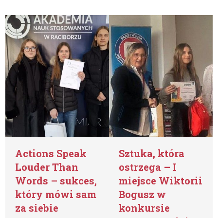
Actions Speak
Sztuka, która
Louder Than
ostrzega – I
Words – sukces,
miejsce Wiktorii
który mówi sam
Bogusz w
za siebie
konkursie