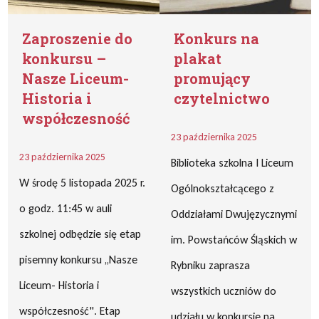
Zaproszenie do
Konkurs na
konkursu –
plakat
Nasze Liceum-
promujący
Historia i
czytelnictwo
współczesność
23 października 2025
23 października 2025
Biblioteka szkolna I Liceum
W środę 5 listopada 2025 r.
Ogólnokształcącego z
o godz. 11:45 w auli
Oddziałami Dwujęzycznymi
szkolnej odbędzie się etap
im. Powstańców Śląskich w
pisemny konkursu ,,Nasze
Rybniku zaprasza
Liceum- Historia i
wszystkich uczniów do
współczesność". Etap
udziału w konkursie na