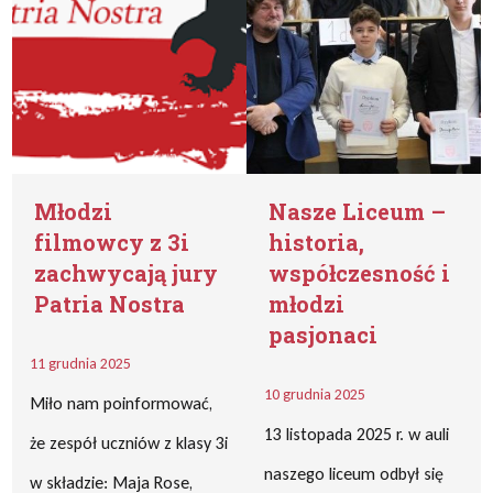
Młodzi
Nasze Liceum –
filmowcy z 3i
historia,
zachwycają jury
współczesność i
Patria Nostra
młodzi
pasjonaci
11 grudnia 2025
10 grudnia 2025
Miło nam poinformować,
13 listopada 2025 r. w auli
że zespół uczniów z klasy 3i
naszego liceum odbył się
w składzie: Maja Rose,