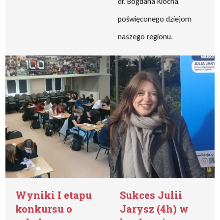
dr. Bogdana Klocha,
poświęconego dziejom
naszego regionu.
Wyniki I etapu
Sukces Julii
konkursu o
Jarysz (4h) w