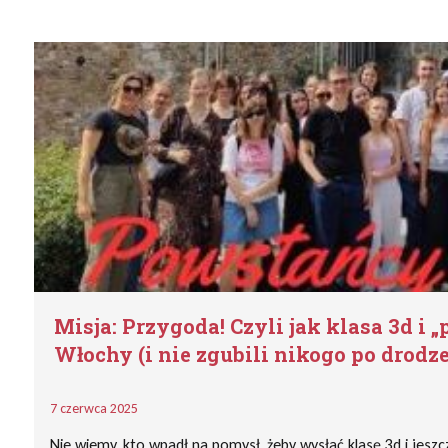
Misja: Przygoda! Czyli jak klasa 3d i „
Włochy (i nie zgubili nikogo po drodze
7 czerwca 2025
Nie wiemy, kto wpadł na pomysł, żeby wysłać klasę 3d i jes