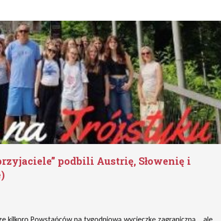
przyjaciele” podbili Austrię, Słowenię i
)
zcze kilkoro Powstańców na tygodniową wycieczkę zagraniczną… ale