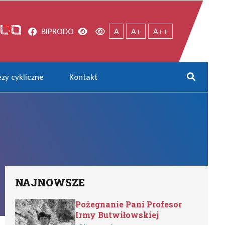
Facebook
Wersja kontrastowa
Wersja domyślna
BIP
RODO
A
A+
A++
zy cykliczne
Kontakt
Rozwi
NAJNOWSZE
Pożegnanie Pani Profesor
Irmy Butwiłowskiej