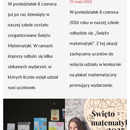
25 maja 2026
W poniedziałek 8 czerwca
W poniedziałek 8 czerwca
już po raz dziewiąty w
2026 roku w naszej szkole
naszej szkole zostało
odbędzie się „Święto
zorganizowane Święto
matematyki”. Z tej okazji
Matematyki. W ramach
zachęcamy uczniów do
imprezy odbyło się kilka
wzięcia udziału w konkursie
ciekawych wydarzeń, w
na plakat matematyczny
których licznie wzięli udział
promujący wydarzenie.
nasi uczniowie.