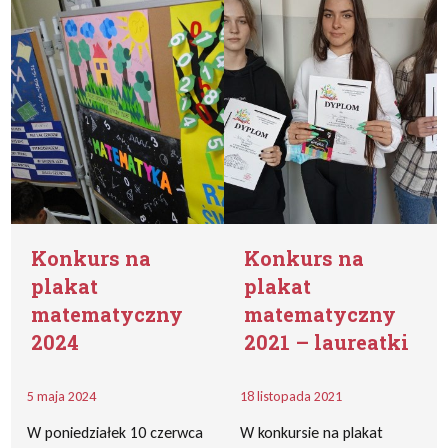
Konkurs na
Konkurs na
plakat
plakat
matematyczny
matematyczny
2024
2021 – laureatki
5 maja 2024
18 listopada 2021
W poniedziałek 10 czerwca
W konkursie na plakat