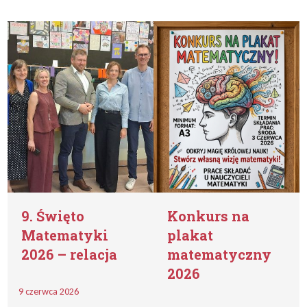
9. Święto
Konkurs na
Matematyki
plakat
2026 – relacja
matematyczny
2026
9 czerwca 2026