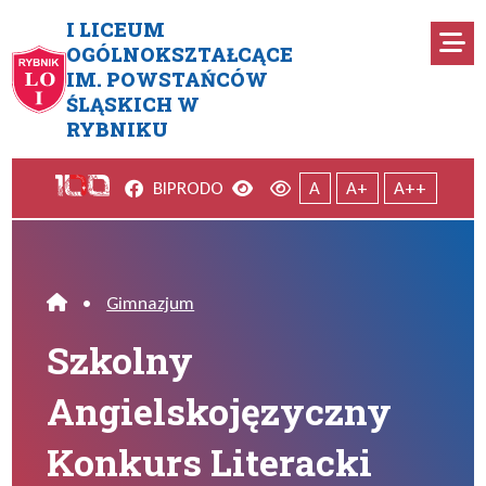
Przejdź do menu głównego
Przejdź do menu dodatkowego
Przejdź do treści
Mapa serwisu
I LICEUM
Ro
OGÓLNOKSZTAŁCĄCE
IM. POWSTAŃCÓW
Szkolny Angielskojęzyczny K
ŚLĄSKICH W
RYBNIKU
Facebook
Wersja kontrastowa
Wersja domyślna
BIP
RODO
A
A+
A++
•
Gimnazjum
Home
Szkolny
Angielskojęzyczny
Konkurs Literacki