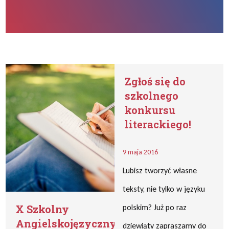
Zgłoś się do
szkolnego
konkursu
literackiego!
9 maja 2016
Lubisz tworzyć własne
teksty, nie tylko w języku
X Szkolny
polskim? Już po raz
Angielskojęzyczny
dziewiąty zapraszamy do