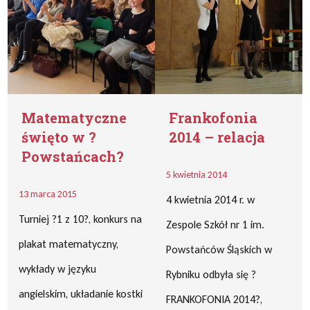
Matematyczne
Frankofonia
święto w ?
2014 – relacja
Powstańcach?
5 kwietnia 2014
13 marca 2015
4 kwietnia 2014 r. w
Turniej ?1 z 10?, konkurs na
Zespole Szkół nr 1 im.
plakat matematyczny,
Powstańców Śląskich w
wykłady w języku
Rybniku odbyła się ?
angielskim, układanie kostki
FRANKOFONIA 2014?,