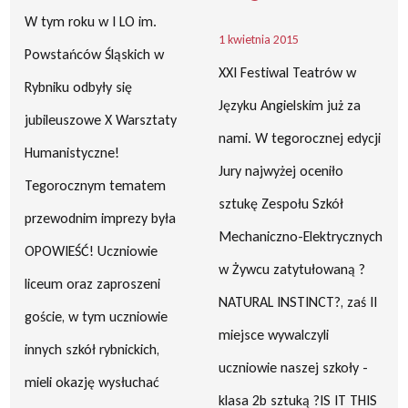
W tym roku w I LO im.
1 kwietnia 2015
Powstańców Śląskich w
XXI Festiwal Teatrów w
Rybniku odbyły się
Języku Angielskim już za
jubileuszowe X Warsztaty
nami. W tegorocznej edycji
Humanistyczne!
Jury najwyżej oceniło
Tegorocznym tematem
sztukę Zespołu Szkół
przewodnim imprezy była
Mechaniczno-Elektrycznych
OPOWIEŚĆ! Uczniowie
w Żywcu zatytułowaną ?
liceum oraz zaproszeni
NATURAL INSTINCT?, zaś II
goście, w tym uczniowie
miejsce wywalczyli
innych szkół rybnickich,
uczniowie naszej szkoły -
mieli okazję wysłuchać
klasa 2b sztuką ?IS IT THIS