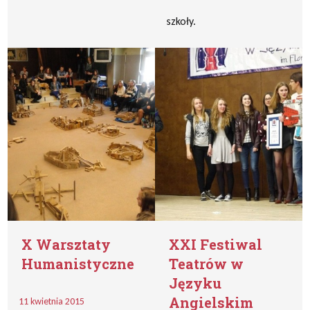
szkoły.
X Warsztaty
XXI Festiwal
Humanistyczne
Teatrów w
Języku
Angielskim
11 kwietnia 2015