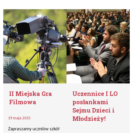
II Miejska Gra
Uczennice I LO
Filmowa
posłankami
Sejmu Dzieci i
Młodzieży!
19 maja 2015
Zapraszamy uczniów szkół