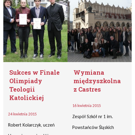
Sukces w Finale
Wymiana
Olimpiady
międzyszkolna
Teologii
z Castres
Katolickiej
16 kwietnia 2015
24 kwietnia 2015
Zespół Szkół nr 1 im.
Robert Kolarczyk, uczeń
Powstańców Śląskich