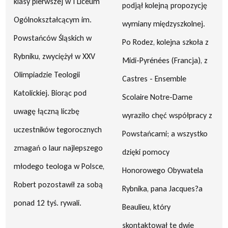
klasy pierwszej w I Liceum
podjął kolejną propozycję
Ogólnokształcącym im.
wymiany międzyszkolnej.
Powstańców Śląskich w
Po Rodez, kolejna szkoła z
Rybniku, zwyciężył w XXV
Midi-Pyrénées (Francja), z
Olimpiadzie Teologii
Castres - Ensemble
Katolickiej. Biorąc pod
Scolaire Notre-Dame
uwagę łączną liczbę
wyraziło chęć współpracy z
uczestników tegorocznych
Powstańcami; a wszystko
zmagań o laur najlepszego
dzięki pomocy
młodego teologa w Polsce,
Honorowego Obywatela
Robert pozostawił za sobą
Rybnika, pana Jacques?a
ponad 12 tyś. rywali.
Beaulieu, który
skontaktował te dwie