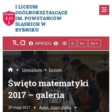
Przejdź do menu głównego
Przejdź do menu dodatkowego
Przejdź do treści
Mapa serwisu
I LICEUM
Ro
OGÓLNOKSZTAŁCĄCE
IM. POWSTAŃCÓW
Święto matematyki 2017 – gal
ŚLĄSKICH W
RYBNIKU
Facebook
Wersja kontrastowa
Wersja domyślna
BIP
RODO
A
A+
A++
•
Gimnazjum
•
Liceum
Home
Święto matematyki
2017 – galeria
29 maja 2017
•
Autor: Adam Doliba
•