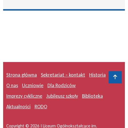
Strona główna
Sekretariat – kontakt
Historia
Do 
O nas
Uczniowie
Dla Rodziców
Imprezy cykliczne
Jubileusz szkoły
Biblioteka
Aktualności
RODO
Copyright © 2026 I Liceum Ogólnokształcące im.