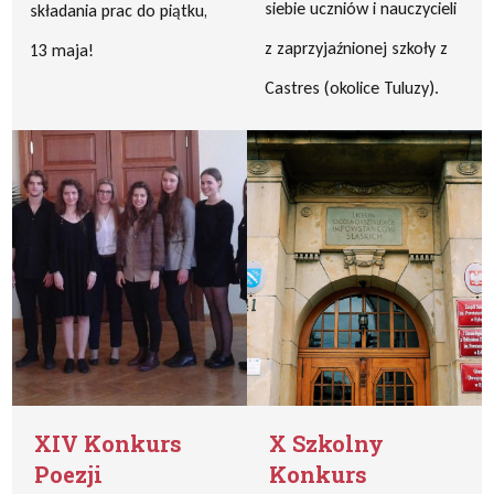
siebie uczniów i nauczycieli
składania prac do piątku,
z zaprzyjaźnionej szkoły z
13 maja!
Castres (okolice Tuluzy).
XIV Konkurs
X Szkolny
Poezji
Konkurs