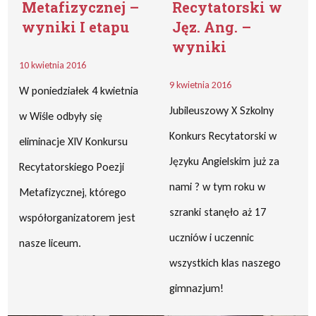
Metafizycznej –
Recytatorski w
wyniki I etapu
Jęz. Ang. –
wyniki
10 kwietnia 2016
9 kwietnia 2016
W poniedziałek 4 kwietnia
Jubileuszowy X Szkolny
w Wiśle odbyły się
Konkurs Recytatorski w
eliminacje XIV Konkursu
Języku Angielskim już za
Recytatorskiego Poezji
nami ? w tym roku w
Metafizycznej, którego
szranki stanęło aż 17
współorganizatorem jest
uczniów i uczennic
nasze liceum.
wszystkich klas naszego
gimnazjum!