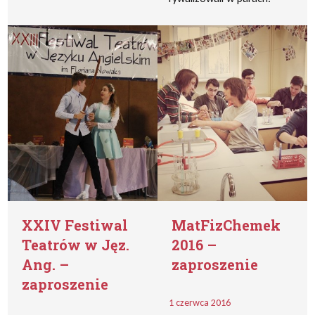
XXIV Festiwal
MatFizChemek
Teatrów w Jęz.
2016 –
Ang. –
zaproszenie
zaproszenie
1 czerwca 2016