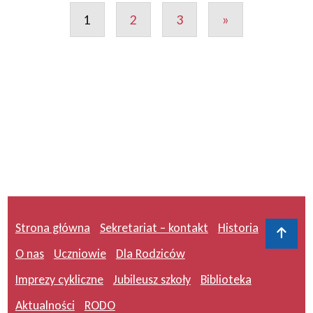
1
2
3
»
Strona główna
Sekretariat – kontakt
Historia
Do 
O nas
Uczniowie
Dla Rodziców
Imprezy cykliczne
Jubileusz szkoły
Biblioteka
Aktualności
RODO