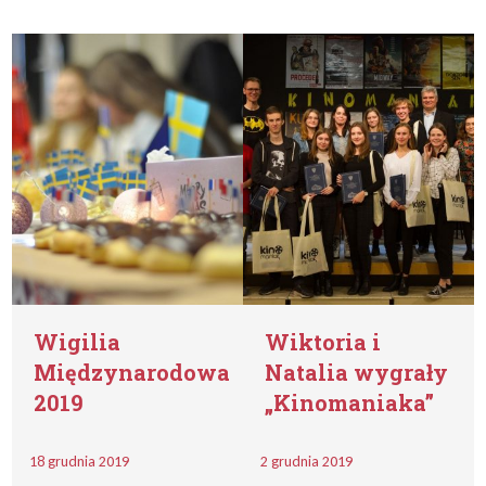
Wigilia
Wiktoria i
Międzynarodowa
Natalia wygrały
2019
„Kinomaniaka”
18 grudnia 2019
2 grudnia 2019