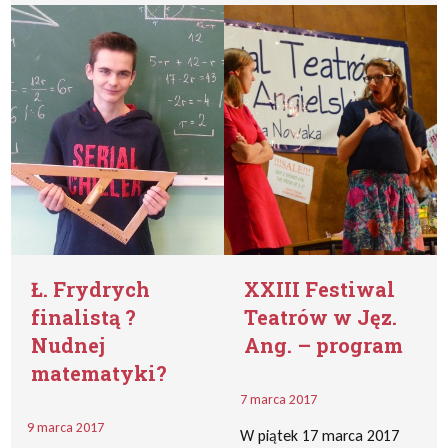
Ł. Frydrych
XXIII Festiwal
finalistą ?
Teatrów w Jęz.
Nudnej
Ang. – program
matematyki?
7 marca 2017
9 marca 2017
W piątek 17 marca 2017