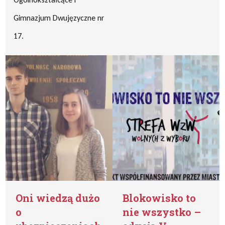
Gimnazjum Dwujęzyczne nr
17.
Oni wiedzą dużo
Blokowisko to
o
nie wszystko –