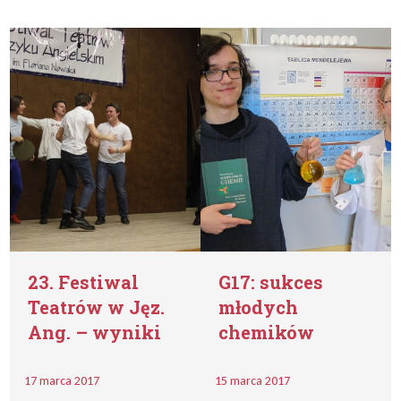
23. Festiwal
G17: sukces
Teatrów w Jęz.
młodych
Ang. – wyniki
chemików
17 marca 2017
15 marca 2017