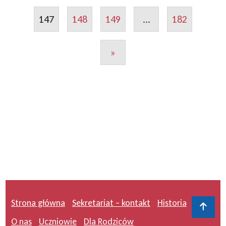
147
148
149
...
182
»
Strona główna
Sekretariat – kontakt
Historia
Do 
O nas
Uczniowie
Dla Rodziców