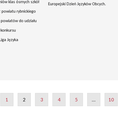
iów klas ósmych szkół
Europejski Dzień Języków Obcych.
 powiatu rybnickiego
h powiatów do udziału
i konkursu
Liga Języka
1
2
3
4
5
...
10