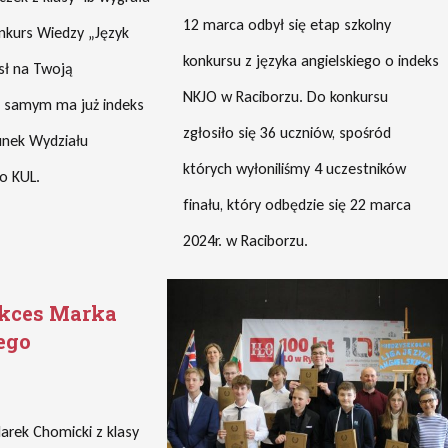
12 marca odbył się etap szkolny
nkurs Wiedzy „Język
konkursu z języka angielskiego o indeks
sł na Twoją
NKJO w Raciborzu. Do konkursu
m samym ma już indeks
zgłosiło się 36 uczniów, spośród
unek Wydziału
których wyłoniliśmy 4 uczestników
o KUL.
finału, który odbędzie się 22 marca
2024r. w Raciborzu.
ukces Marka
ego
arek Chomicki z klasy