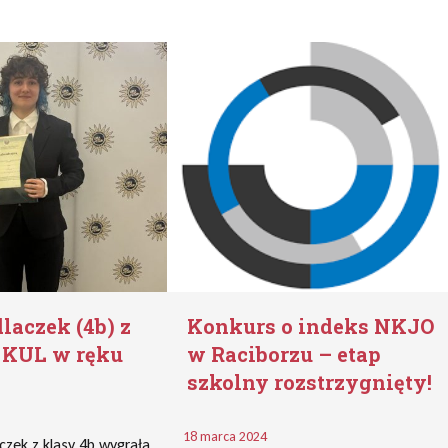
laczek (4b) z
Konkurs o indeks NKJO
 KUL w ręku
w Raciborzu – etap
szkolny rozstrzygnięty!
18 marca 2024
czek z klasy 4b wygrała