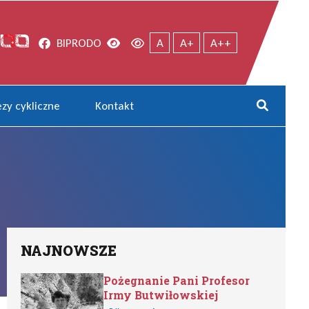
Facebook
Wersja kontrastowa
Wersja domyślna
BIP
RODO
A
A+
A++
zy cykliczne
Kontakt
Rozwi
NAJNOWSZE
Pożegnanie Pani Profesor
Irmy Butwiłowskiej