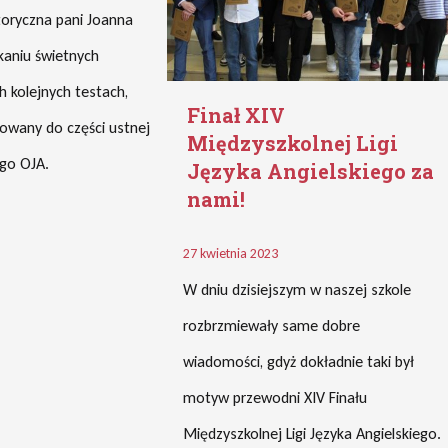
toryczna pani Joanna
kaniu świetnych
h kolejnych testach,
Finał XIV
kowany do części ustnej
Międzyszkolnej Ligi
go OJA.
Języka Angielskiego za
nami!
27 kwietnia 2023
W dniu dzisiejszym w naszej szkole
rozbrzmiewały same dobre
wiadomości, gdyż dokładnie taki był
motyw przewodni XIV Finału
Międzyszkolnej Ligi Języka Angielskiego.