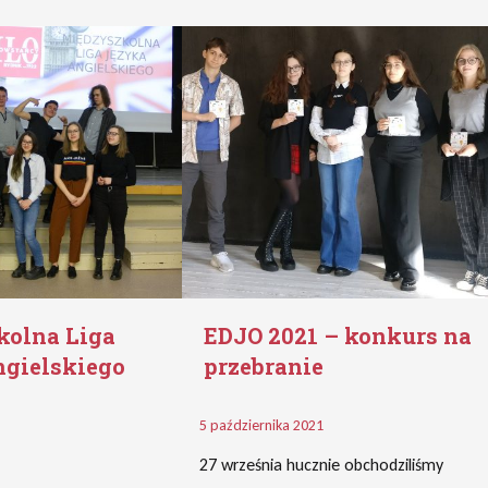
kolna Liga
EDJO 2021 – konkurs na
ngielskiego
przebranie
5 października 2021
27 września hucznie obchodziliśmy