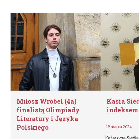
Miłosz Wróbel (4a)
Kasia Sied
finalistą Olimpiady
indeksem
Literatury i Języka
Polskiego
19 marca 2024
Katarzyna Siedla