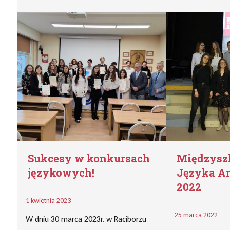
Sukcesy w konkursach
Międzysz
językowych!
Języka A
2022
1 kwietnia 2023
25 marca 2022
W dniu 30 marca 2023r. w Raciborzu