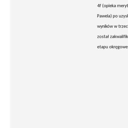
4f (opieka mery
Pawela) po uzys
wyników w trzec
został zakwalifi
etapu okręgowe