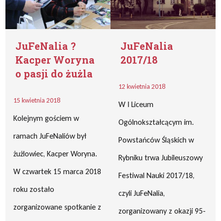
JuFeNalia ?
JuFeNalia
Kacper Woryna
2017/18
o pasji do żużla
12 kwietnia 2018
15 kwietnia 2018
W I Liceum
Kolejnym gościem w
Ogólnokształcącym im.
ramach JuFeNaliów był
Powstańców Śląskich w
żużlowiec, Kacper Woryna.
Rybniku trwa Jubileuszowy
W czwartek 15 marca 2018
Festiwal Nauki 2017/18,
roku zostało
czyli JuFeNalia,
zorganizowane spotkanie z
zorganizowany z okazji 95-