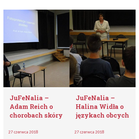
JuFeNalia –
JuFeNalia –
Adam Reich o
Halina Widła o
chorobach skóry
językach obcych
27 czerwca 2018
27 czerwca 2018