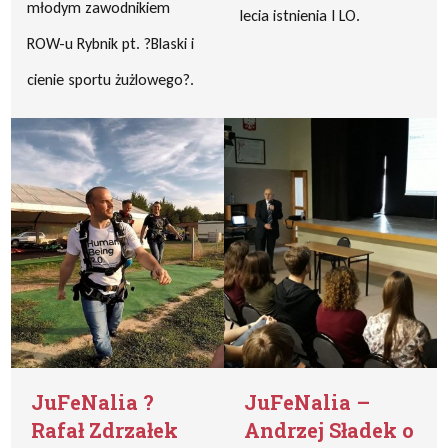
młodym zawodnikiem
lecia istnienia I LO.
ROW-u Rybnik pt. ?Blaski i
cienie sportu żużlowego?.
JuFeNalia ?
JuFeNalia –
Rafał Zdrzałek
Andrzej Sładek o