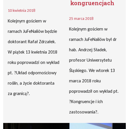
kongruencjach
10 kwietnia 2018
25 marca 2018
Kolejnym gościem w
Kolejnym gościem w
ramach JuFeNaliów będzie
ramach JuFeNaliów był dr
doktorant Rafał Zdrzałek.
hab. Andrzej Sładek,
W piątek 13 kwietnia 2018
profesor Uniwersytetu
roku poprowadzi on wykład
Śląskiego. We wtorek 13
pt. ?Układ odpornościowy
marca 2018 roku
roślin, a życie doktoranta
poprowadził on wykład pt.
za granicą?.
?Kongruencje i ich
zastosowania?.