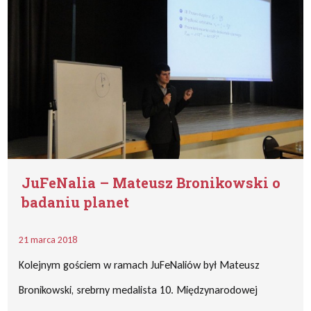
JuFeNalia – Mateusz Bronikowski o
badaniu planet
21 marca 2018
Kolejnym gościem w ramach JuFeNaliów był Mateusz
Bronikowski, srebrny medalista 10. Międzynarodowej