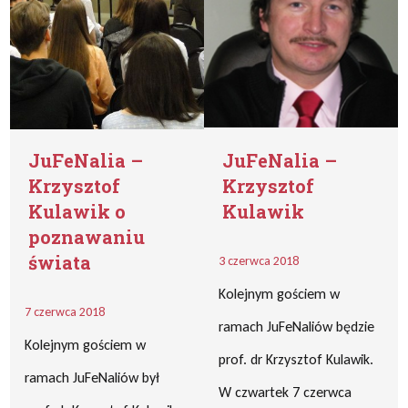
JuFeNalia –
JuFeNalia –
Krzysztof
Krzysztof
Kulawik o
Kulawik
poznawaniu
świata
3 czerwca 2018
Kolejnym gościem w
7 czerwca 2018
ramach JuFeNaliów będzie
Kolejnym gościem w
prof. dr Krzysztof Kulawik.
ramach JuFeNaliów był
W czwartek 7 czerwca