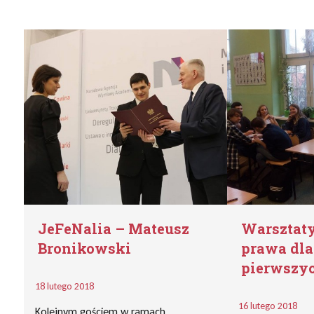
JeFeNalia – Mateusz
Warsztaty
Bronikowski
prawa dla
pierwszy
18 lutego 2018
16 lutego 2018
Kolejnym gościem w ramach