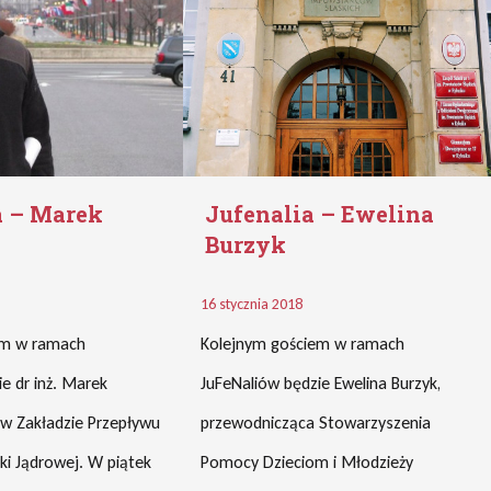
a – Marek
Jufenalia – Ewelina
Burzyk
16 stycznia 2018
em w ramach
Kolejnym gościem w ramach
e dr inż. Marek
JuFeNaliów będzie Ewelina Burzyk,
 w Zakładzie Przepływu
przewodnicząca Stowarzyszenia
yki Jądrowej. W piątek
Pomocy Dzieciom i Młodzieży