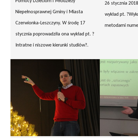
Pomocy Dzieciom i Młodzieży
26 stycznia 201
Niepełnosprawnej Gminy i Miasta
wykład pt. ?Wy
Czerwionka-Leszczyny. W środę 17
metodami nume
stycznia poprowadziła ona wykład pt. ?
Intratne i niszowe kierunki studiów?.