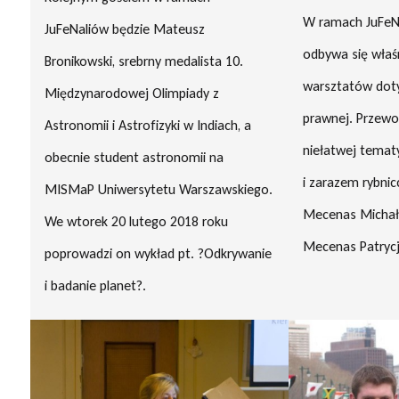
W ramach JuFeNa
JuFeNaliów będzie Mateusz
odbywa się właś
Bronikowski, srebrny medalista 10.
warsztatów dot
Międzynarodowej Olimpiady z
prawnej. Przewo
Astronomii i Astrofizyki w Indiach, a
niełatwej temat
obecnie student astronomii na
i zarazem rybni
MISMaP Uniwersytetu Warszawskiego.
Mecenas Michał 
We wtorek 20 lutego 2018 roku
Mecenas Patrycj
poprowadzi on wykład pt. ?Odkrywanie
i badanie planet?.