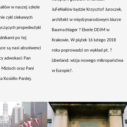
liów w naszej szkole
JuFeNaliów będzie Krzysztof Juroszek,
nie cykl ciekawych
architekt w międzynarodowym biurze
yczących propedeutyki
Baumschlager ? Eberle DDJM w
dnikami po tej
Krakowie. W piątek 16 lutego 2018
yce są nasi absolwenci
roku poprowadzi on wykład pt. ?
ccy adwokaci: Pan
Liberland: wizja nowego mikropaństwa
Mizioch oraz Pani
w Europie?.
a Kosidło-Pardej.