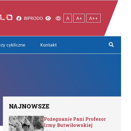
Facebook
Wersja kontrastowa
Wersja domyślna
BIP
RODO
A
A+
A++
zy cykliczne
Kontakt
Rozwi
NAJNOWSZE
Pożegnanie Pani Profesor
Irmy Butwiłowskiej