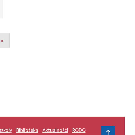
»
szkoły
Biblioteka
Aktualności
RODO
Do gór