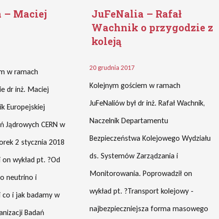
 – Maciej
JuFeNalia – Rafał
Wachnik o przygodzie z
koleją
20 grudnia 2017
em w ramach
Kolejnym gościem w ramach
e dr inż. Maciej
JuFeNaliów był dr inż. Rafał Wachnik,
ik Europejskiej
Naczelnik Departamentu
ań Jądrowych CERN w
Bezpieczeństwa Kolejowego Wydziału
rek 2 stycznia 2018
ds. Systemów Zarządzania i
 on wykład pt. ?Od
Monitorowania. Poprowadził on
o neutrino i
wykład pt. ?Transport kolejowy -
li co i jak badamy w
najbezpieczniejsza forma masowego
anizacji Badań