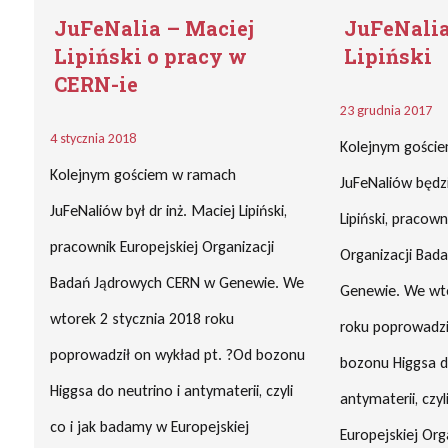
JuFeNalia – Maciej
JuFeNalia
Lipiński o pracy w
Lipiński
CERN-ie
23 grudnia 2017
4 stycznia 2018
Kolejnym gości
Kolejnym gościem w ramach
JuFeNaliów będzi
JuFeNaliów był dr inż. Maciej Lipiński,
Lipiński, pracown
pracownik Europejskiej Organizacji
Organizacji Bad
Badań Jądrowych CERN w Genewie. We
Genewie. We wto
wtorek 2 stycznia 2018 roku
roku poprowadzi
poprowadził on wykład pt. ?Od bozonu
bozonu Higgsa d
Higgsa do neutrino i antymaterii, czyli
antymaterii, czy
co i jak badamy w Europejskiej
Europejskiej Org