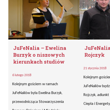
JuFeNalia – Ewelina
JuFeNali
Burzyk o niszowych
Rojczyk
kierunkach studiów
21 stycznia 2018
6 lutego 2018
Kolejnym gości
Kolejnym gościem w ramach
JuFeNaliów będzi
JuFeNaliów była Ewelina Burzyk,
Rojczyk, adiunkt
przewodnicząca Stowarzyszenia
Ciepła i Energet