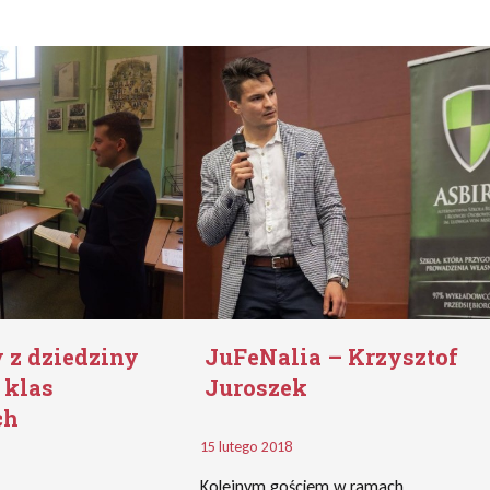
 z dziedziny
JuFeNalia – Krzysztof
 klas
Juroszek
ch
15 lutego 2018
Kolejnym gościem w ramach