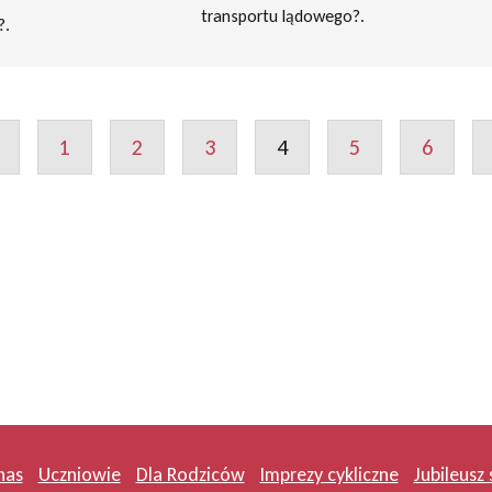
transportu lądowego?.
?.
1
2
3
4
5
6
nas
Uczniowie
Dla Rodziców
Imprezy cykliczne
Jubileusz 